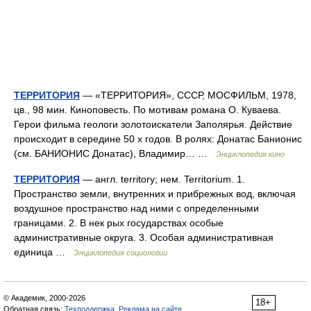
ТЕРРИТОРИЯ
— «ТЕРРИТОРИЯ», СССР, МОСФИЛЬМ, 1978,
цв., 98 мин. Киноповесть. По мотивам романа О. Куваева.
Герои фильма геологи золотоискатели Заполярья. Действие
происходит в середине 50 х годов. В ролях: Донатас Банионис
(см. БАНИОНИС Донатас), Владимир… …
Энциклопедия кино
ТЕРРИТОРИЯ
— англ. territory; нем. Territorium. 1.
Пространство земли, внутренних и прибрежных вод, включая
воздушное пространство над ними с определенными
границами. 2. В нек рых государствах особые
административные округа. 3. Особая административная
единица …
Энциклопедия социологии
© Академик, 2000-2026
18+
Обратная связь:
Техподдержка
,
Реклама на сайте