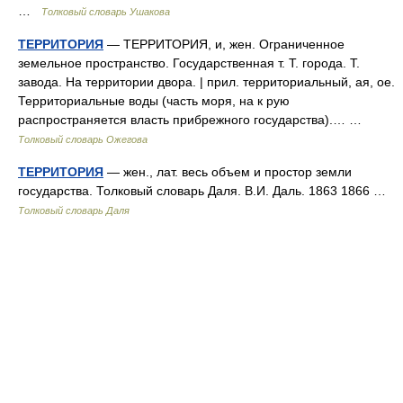
…
Толковый словарь Ушакова
ТЕРРИТОРИЯ
— ТЕРРИТОРИЯ, и, жен. Ограниченное
земельное пространство. Государственная т. Т. города. Т.
завода. На территории двора. | прил. территориальный, ая, ое.
Территориальные воды (часть моря, на к рую
распространяется власть прибрежного государства).… …
Толковый словарь Ожегова
ТЕРРИТОРИЯ
— жен., лат. весь объем и простор земли
государства. Толковый словарь Даля. В.И. Даль. 1863 1866 …
Толковый словарь Даля