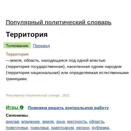
Популярный политический словарь
Территория
Толкование
Перевод
Территория
—земля, область, находящаяся под одной властью
(территория государственная), населенная одним народом
(территория национальная) или определяемая естественными
границами.
Популярный политический словарь
.
1923
.
Игры ⚽
Поможем решить контрольную работу
Синонимы
:
анклав
,
владение
,
земля
,
зона
,
местность
,
область
,
поветлужье
,
поволжье
,
ракетодром
,
регион
,
рублевка
,