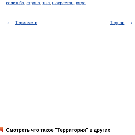
селитьба
,
страна
,
тыл
,
шахрестан
,
югра
Термометр
Террор
Смотреть что такое "Территория" в других